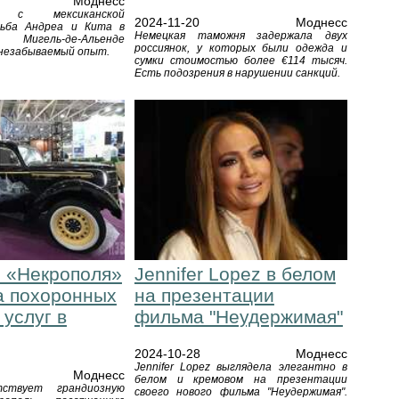
Моднесс
ь с мексиканской
2024-11-20
Моднесс
дьба Андреа и Кита в
Немецкая таможня задержала двух
гель-де-Альенде
россиянок, у которых были одежда и
 незабываемый опыт.
сумки стоимостью более €114 тысяч.
Есть подозрения в нарушении санкций.
 «Некрополя»
Jennifer Lopez в белом
а похоронных
на презентации
 услуг в
фильма "Неудержимая"
2024-10-28
Моднесс
Jennifer Lopez выглядела элегантно в
Моднесс
белом и кремовом на презентации
тствует грандиозную
своего нового фильма "Неудержимая".