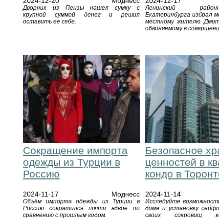
2024-12-20
Моднесс
2024-12-17
Дворник из Пензы нашел сумку с
Ленинский рай
крупной суммой денег и решил
Екатеринбурга избрал м
оставить ее себе.
местному жителю Дмит
обвиняемому в совершен
Сокращение импорта
Безопасное хр
одежды из Турции в
ценностей в кв
Россию
кондо в Торонт
2024-11-17
Моднесс
2024-11-14
Объём импорта одежды из Турции в
Исследуйте возможности
Россию сократился почти вдвое по
дома и установку сейф
сравнению с прошлым годом.
своих сокровищ в