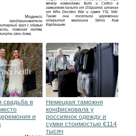
между командами Bulls и Celtics в
замшевом пальто от DSquared, штанах
от Who Decides War и сумке YSL Niki.
Моднесс
Также она посетила церемонии
открытия магазина Skims Ким
 предприниматели
Кардашьян.
нитарный груз с обувью
асть, помогая людям,
инуть свои дома.
 свадьба в
Немецкая таможня
место
конфисковала у
церемония и
россиянок одежду и
а
сумки стоимостью €114
тысяч