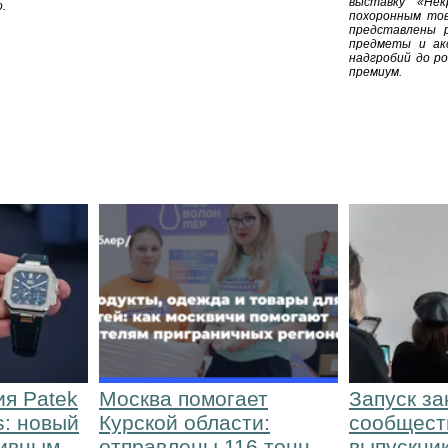
выставку «Нек
.
похоронным тов
представлены 
предметы и ак
надгробий до р
премиум.
ия Patek
Москва помогает
Запуск за
s: новый
Курской области:
сообщест
тивным
отправлены 116 тонн
выпускник