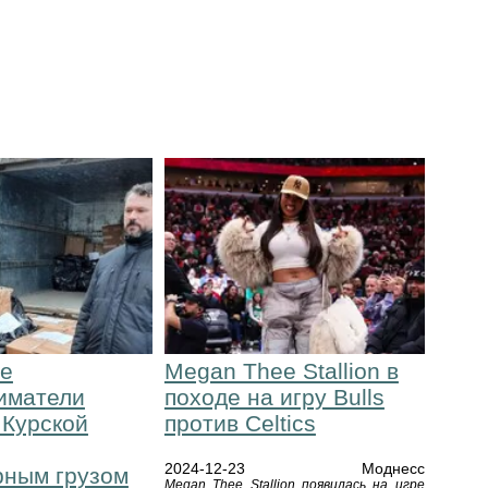
ие
Megan Thee Stallion в
иматели
походе на игру Bulls
 Курской
против Celtics
2024-12-23
Моднесс
рным грузом
Megan Thee Stallion появилась на игре