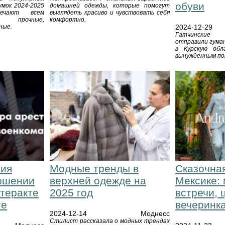
обуви
умок 2024-2025
домашней одежды, которые помогут
ечают всем
выглядеть красиво и чувствовать себя
прочные,
комфортно.
ные.
2024-12-29
Гатчинские
отправили гума
в Курскую обл
вынужденным пок
ния
Модные тренды в
Сказочная
ошении
верхней одежде на
Мексике: 
 теракте
2025 год
встречи, 
ге
вечеринк
2024-12-14
Моднесс
Стилист рассказала о модных трендах