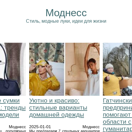
Моднесс
Стиль, модные луки, идеи для жизни
 сумки
Уютно и красиво:
Гатчинск
а: тренды
стильные варианты
предприн
модели
домашней одежды
помогают
области с
Моднесс
2025-01-01
Моднесс
гуманита
и популярных
Мы предлагаем 7 стильных вариантов