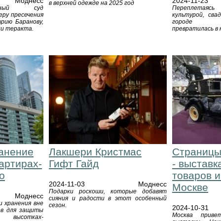
Моднесс
2024-11-23
в верхней одежде на 2025 год
онный суд
Переплетаяс
еру пресечения
культурой, сва
рию Баранову,
городе Ми
ии теракта.
превратилась в
анение
Лакшери Кристмас
Страницы
артирах-
Гифт Гайд
- выставк
о
товаров и
2024-11-03
Моднесс
Москве
Подарки роскоши, которые добавят
Моднесс
сияния и радости в этот особенный
 хранения вне
сезон.
2024-10-31
ов для защиты
Москва приве
 высотках-