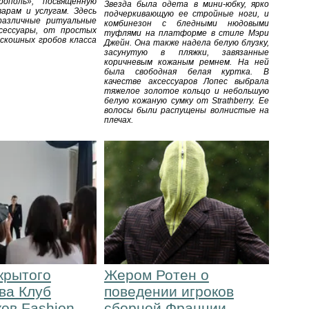
рополь», посвященную
Звезда была одета в мини-юбку, ярко
арам и услугам. Здесь
подчеркивающую ее стройные ноги, и
различные ритуальные
комбинезон с бледными нюдовыми
сессуары, от простых
туфлями на платформе в стиле Мэри
оскошных гробов класса
Джейн. Она также надела белую блузку,
засунутую в пляжки, завязанные
коричневым кожаным ремнем. На ней
была свободная белая куртка. В
качестве аксессуаров Лопес выбрала
тяжелое золотое кольцо и небольшую
белую кожаную сумку от Strathberry. Ее
волосы были распущены волнистые на
плечах.
крытого
Жером Ротен о
ва Клуб
поведении игроков
ов Fashion
сборной Франции