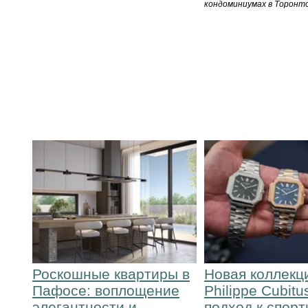
кондоминиумах в Торонто
Роскошные квартиры в
Новая коллекц
Пафосе: воплощение
Philippe Cubitu
элегантности и
подход к спор