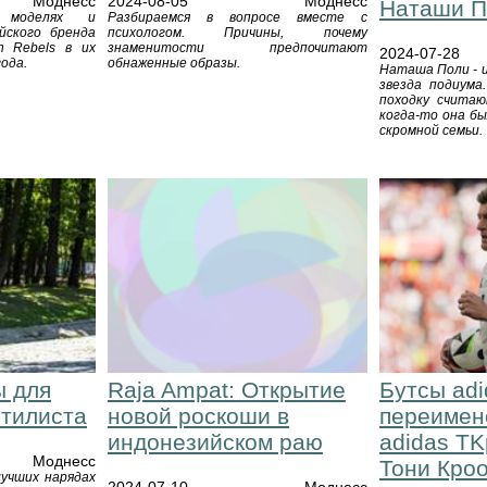
Моднесс
2024-08-05
Моднесс
Наташи П
 моделях и
Разбираемся в вопросе вместе с
йского бренда
психологом. Причины, почему
n Rebels в их
знаменитости предпочитают
2024-07-28
ода.
обнаженные образы.
Наташа Поли - 
звезда подиума
походку считаю
когда-то она бы
скромной семьи.
Raja Ampat: Открытие
ы для
Бутсы adi
новой роскоши в
стилиста
переимен
индонезийском раю
adidas TK
Моднесс
Тони Кро
учших нарядах
2024-07-10
Моднесс