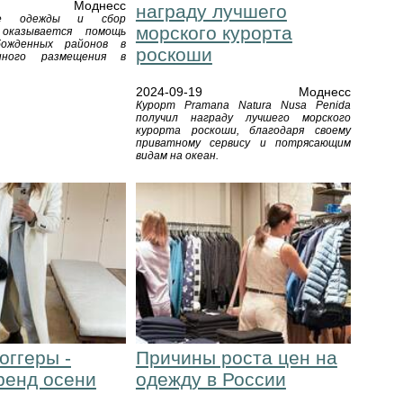
Моднесс
награду лучшего
ние одежды и сбор
морского курорта
 оказывается помощь
божденных районов в
роскоши
нного размещения в
2024-09-19
Моднесс
Курорт Pramana Natura Nusa Penida
получил награду лучшего морского
курорта роскоши, благодаря своему
приватному сервису и потрясающим
видам на океан.
оггеры -
Причины роста цен на
ренд осени
одежду в России