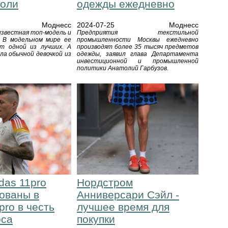
оли
одежды ежедневно
Моднесс
2024-07-25
Моднесс
известная топ-модель и
Предприятия текстильной
. В модельном мире ее
промышленности Москвы ежедневно
т одной из лучших. А
производят более 35 тысяч предметов
ла обычной девочкой из
одежды, заявил глава Департамента
инвестиционной и промышленной
политики Анатолий Гарбузов.
das 11pro
Нордстром
ованы в
Анниверсари Сэйл -
pro в честь
лучшее время для
оса
покупки