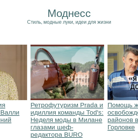
Моднесс
Стиль, модные луки, идеи для жизни
ия
Ретрофутуризм Prada и
Помощь ж
 Валли
идиллия команды Tod's:
освобожд
тний
Неделя моды в Милане
районов 
глазами шеф-
Горловке
редактора BURO