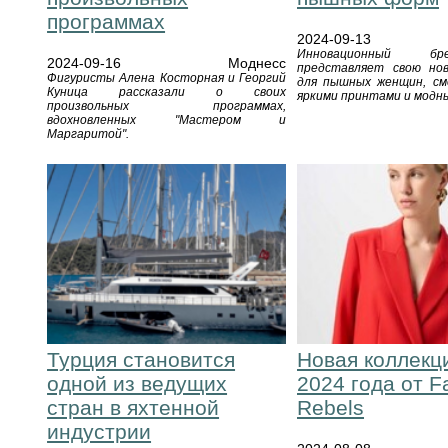
программах
2024-09-13
Инновационный бре
2024-09-16
Моднесс
представляет свою но
Фигуристы Алена Косторная и Георгий
для пышных женщин, см
Куница рассказали о своих
яркими принтами и модн
произвольных программах,
вдохновленных "Мастером и
Маргаритой".
Турция становится
Новая коллекц
одной из ведущих
2024 года от F
стран в яхтенной
Rebels
индустрии