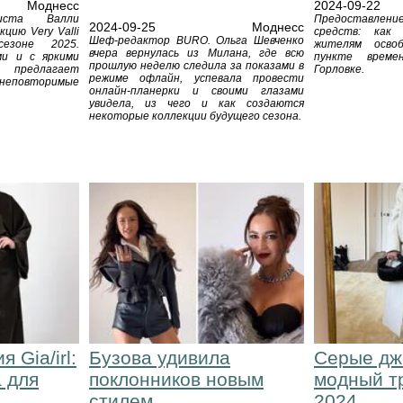
Моднесс
2024-09-22
иста Валли
Предоставле
2024-09-25
Моднесс
цию Very Valli
средств: как
Шеф-редактор BURO. Ольга Шевченко
сезоне 2025.
жителям осво
вчера вернулась из Милана, где всю
ми и с яркими
пункте време
прошлую неделю следила за показами в
 предлагает
Горловке.
режиме офлайн, успевала провести
неповторимые
онлайн-планерки и своими глазами
увидела, из чего и как создаются
некоторые коллекции будущего сезона.
 Gia/irl:
Бузова удивила
Серые дж
 для
поклонников новым
модный т
стилем
2024