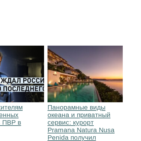
ителям
Панорамные виды
енных
океана и приватный
в ПВР в
сервис: курорт
Pramana Natura Nusa
Penida получил