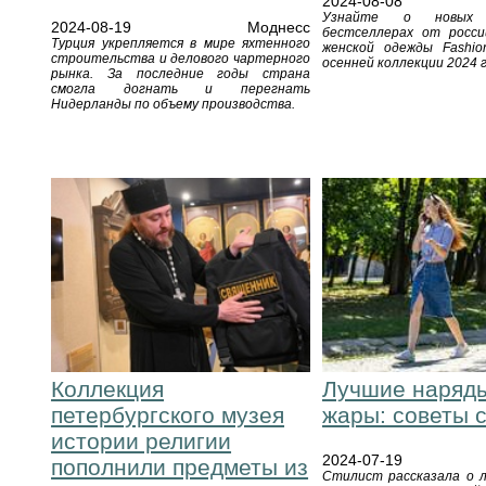
2024-08-08
Узнайте о новых
2024-08-19
Моднесс
бестселлерах от росси
Турция укрепляется в мире яхтенного
женской одежды Fashio
строительства и делового чартерного
осенней коллекции 2024 г
рынка. За последние годы страна
смогла догнать и перегнать
Нидерланды по объему производства.
Коллекция
Лучшие наряд
петербургского музея
жары: советы 
истории религии
2024-07-19
пополнили предметы из
Стилист рассказала о л