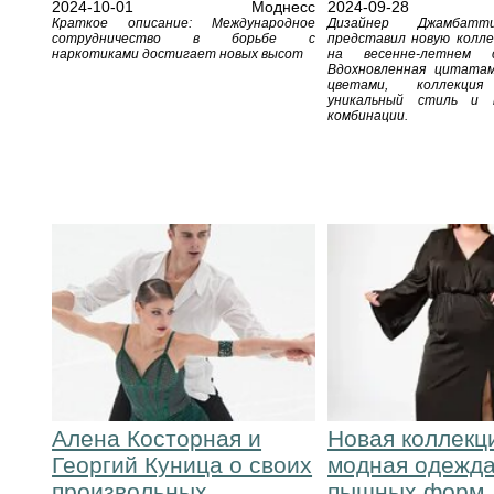
2024-10-01
Моднесс
2024-09-28
Краткое описание: Международное
Дизайнер Джамбатт
сотрудничество в борьбе с
представил новую коллек
наркотиками достигает новых высот
на весенне-летнем 
Вдохновленная цитата
цветами, коллекция
уникальный стиль и 
комбинации.
Алена Косторная и
Новая коллекция
Георгий Куница о своих
модная одежда
произвольных
пышных форм