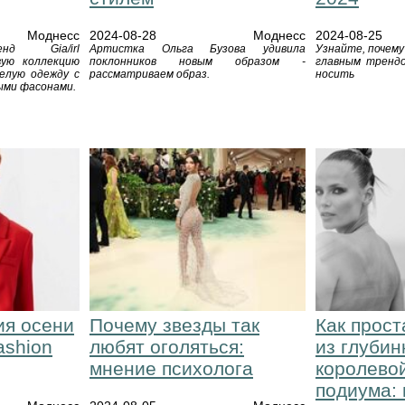
Моднесс
2024-08-28
Моднесс
2024-08-25
нд Gia/irl
Артистка Ольга Бузова удивила
Узнайте, почем
вую коллекцию
поклонников новым образом -
главным трендо
елую одежду с
рассматриваем образ.
носить
ыми фасонами.
ия осени
Почему звезды так
Как прос
ashion
любят оголяться:
из глубин
мнение психолога
королево
подиума: 