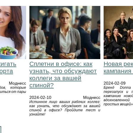
жигать
Сплетни в офисе: как
Новая ре
порта
узнать, что обсуждают
кампания
коллеги за вашей
Моднесс
2024-02-09
спиной?
ов, которые
Бренд Donna 
виться от пары
перезапуск и 
кампанию новой
2024-02-10
Моднесс
вдохновленно
Истинное лицо ваших рабочих коллег:
простых вещей»
как узнать, что обсуждают за вашей
спиной в офисе? Пройдите тест и
узнайте!