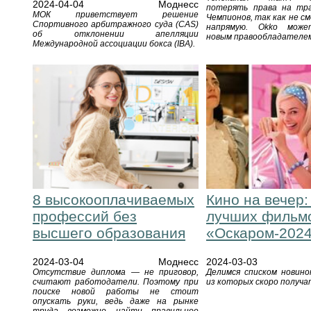
2024-04-04
Моднесс
потерять права на тр
МОК приветствует решение
Чемпионов, так как не см
Спортивного арбитражного суда (CAS)
напрямую. Okko мож
об отклонении апелляции
новым правообладателе
Международной ассоциации бокса (IBA).
8 высокооплачиваемых
Кино на вечер:
профессий без
лучших фильм
высшего образования
«Оскаром-202
2024-03-04
Моднесс
2024-03-03
Отсутствие диплома — не приговор,
Делимся списком новино
считают работодатели. Поэтому при
из которых скоро получа
поиске новой работы не стоит
опускать руки, ведь даже на рынке