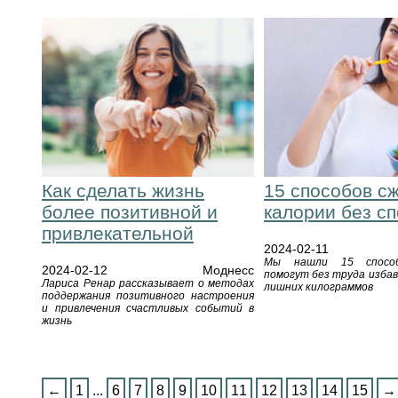
Как сделать жизнь
15 способов с
более позитивной и
калории без с
привлекательной
2024-02-11
Мы нашли 15 способ
2024-02-12
Моднесс
помогут без труда изба
Лариса Ренар рассказывает о методах
лишних килограммов
поддержания позитивного настроения
и привлечения счастливых событий в
жизнь
←
1
...
6
7
8
9
10
11
12
13
14
15
→