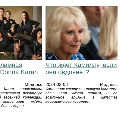
кламная
Что ждет Камиллу, если
 Donna Karan
она овдовеет?
Моднесс
2024-02-08
Моднесс
Karan анонсировал
Изменение статуса и титула Камиллы,
представил рекламную
если Карл умрет первым, и ее
 весенней коллекции,
возможное влияние в качестве
й концепцией «Семь
вдовствующей королевы.
 Донны Каран.