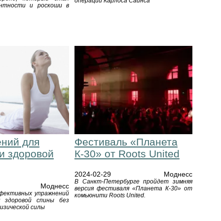
операции Карлоса Сайнса
антности и роскоши в
ений для
Фестиваль «Планета
и здоровой
К-30» от Roots United
2024-02-29
Моднесс
В Санкт-Петербурге пройдет зимняя
Моднесс
версия фестиваля «Планета К-30» от
фективных упражнений
комьюнити Roots United.
и здоровой спины без
изической силы