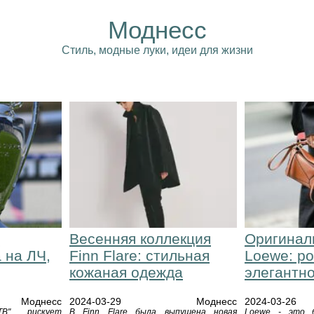
Моднесс
Стиль, модные луки, идеи для жизни
т
Весенняя коллекция
Оригинал
 на ЛЧ,
Finn Flare: стильная
Loewe: р
кожаная одежда
элегантн
Моднесс
2024-03-29
Моднесс
2024-03-26
В" рискует
В Finn Flare была выпущена новая
Loewe - это 