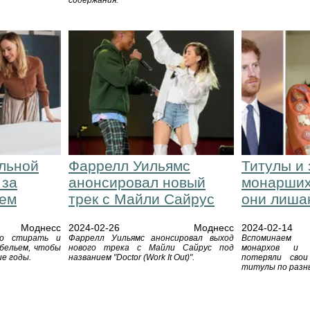
содержания.
льной
Фаррелл Уильямс
Титулы и 
 за
анонсировал новый
монарших
ьем
трек с Майли Сайрус
они лиша
Моднесс
2024-02-26
Моднесс
2024-02-14
но стирать и
Фаррелл Уильямс анонсировал выход
Вспоминаем 
бельем, чтобы
нового трека с Майли Сайрус под
монархов и 
ие годы.
названием "Doctor (Work It Out)".
потеряли сво
титулы по разн