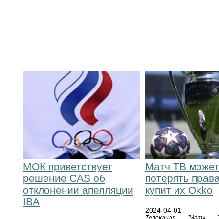
МОК приветствует
Матч ТВ може
решение CAS об
потерять права
отклонении апелляции
купит их Okko
IBA
2024-04-01
Телеканал "Матч Т