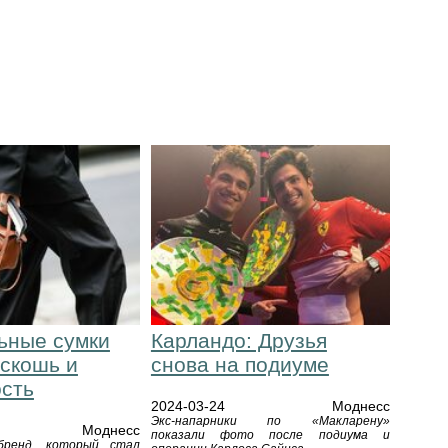
ьные сумки
Карландо: Друзья
оскошь и
снова на подиуме
ость
2024-03-24
Моднесс
Экс-напарники по «Макларену»
Моднесс
показали фото после подиума и
бренд, который стал