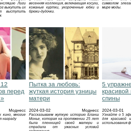
ансляцию Лиги
весенняя коллекция, включающая косухи,
символом элег
ог выкупить их
кожаные куртки, укороченные юбки и
мире моды.
ет выступить
брюки-дудочки.
м.
 12
Пытка за любовь:
5 упражн
ов перед
жуткая история узницы
красивой 
4»
матери
спины
Моднесс
2024-03-02
Моднесс
2024-03-01
к кино, многие
Рассказываем жуткую историю Бланш
Узнайте о 5 эф
т награду
Монье, которая на протяжении 25 лет
для красивой 
была пленницей своей матери и
использования ф
страдала от ужасных условий