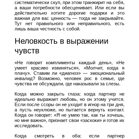
систематически скуп, при этом транжирит на себя,
а ваши потребности обесценивает. Или если вы
действительно хотите дорогие подарки и это
важная для вас ценность — тогда не закрывайте.
Тут нет правильного или неправильного, есть
лишь ваша честность с собой.
Неловкость в выражении
чувств
«Не говорит комплименты каждый день», «Не
умеет красиво извиняться», «Молчит, когда я
плачу». Ставим ли «диагноз» — эмоциональный
инвалид? Возможно, человек рос в семье, где
чувства не обсуждали, где наказывали за слезы.
Когда можно закрыть глаза: когда партнер не
идеально выражает любовь, но он этому учится.
Если после ссоры он не уходит в игнор на три дня,
а пусть неуклюже, но пытается вернуть контакт.
Когда он говорит: «Я не умею так, как ты хочешь,
но мне важно», признает свои «заскоки» и готов их
исследовать.
Когда смотреть в оба: если партнер