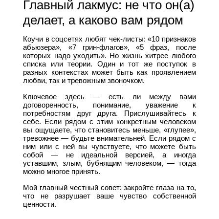
Главный лакмус: не что он(а)
делает, а каково вам рядом
Коучи в соцсетях любят чек-листы: «10 признаков
абьюзера», «7 грин-флагов», «5 фраз, после
которых надо уходить». Но жизнь хитрее любого
списка или теории. Один и тот же поступок в
разных контекстах может быть как проявлением
любви, так и тревожным звоночком.
Ключевое здесь — есть ли между вами
договоренность, понимание, уважение к
потребностям друг друга. Прислушивайтесь к
себе. Если рядом с этим конкретным человеком
вы ощущаете, что становитесь меньше, «глупее»,
тревожнее — будьте внимательней. Если рядом с
ним или с ней вы чувствуете, что можете быть
собой — не идеальной версией, а иногда
уставшим, злым, бубнящим человеком, — тогда
можно многое принять.
Мой главный честный совет: закройте глаза на то,
что не разрушает ваше чувство собственной
ценности.