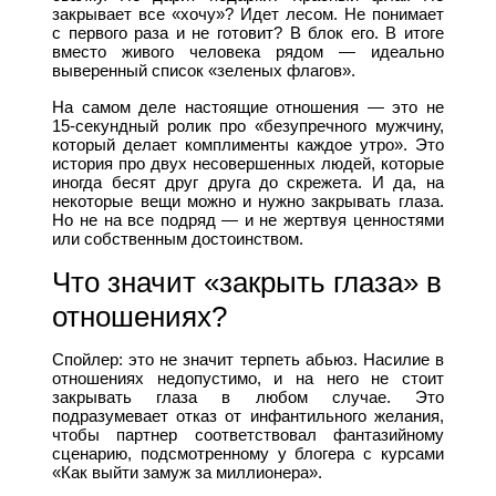
закрывает все «хочу»? Идет лесом. Не понимает
с первого раза и не готовит? В блок его. В итоге
вместо живого человека рядом — идеально
выверенный список «зеленых флагов».
На самом деле настоящие отношения — это не
15-секундный ролик про «безупречного мужчину,
который делает комплименты каждое утро». Это
история про двух несовершенных людей, которые
иногда бесят друг друга до скрежета. И да, на
некоторые вещи можно и нужно закрывать глаза.
Но не на все подряд — и не жертвуя ценностями
или собственным достоинством.
Что значит «закрыть глаза» в
отношениях?
Спойлер: это не значит терпеть абьюз. Насилие в
отношениях недопустимо, и на него не стоит
закрывать глаза в любом случае. Это
подразумевает отказ от инфантильного желания,
чтобы партнер соответствовал фантазийному
сценарию, подсмотренному у блогера с курсами
«Как выйти замуж за миллионера».