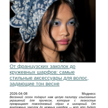
От французских заколок до
кружевных шарфов: самые
стильные аксессуары для волос,
задающие тон весне
2026-04-08
Моднесс
Весенний сезон подарил нам целую палитру изысканных
украшений для причесок, которые с легкостью
превращают повседневный образ в шикарный. От
винтажных заколок до нежных шарфов — вот что будет