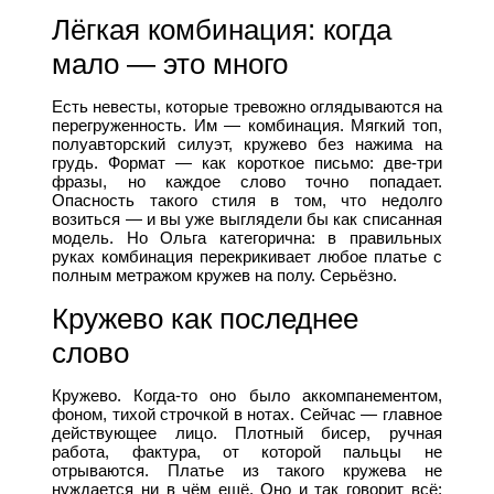
Лёгкая комбинация: когда
мало — это много
Есть невесты, которые тревожно оглядываются на
перегруженность. Им — комбинация. Мягкий топ,
полуавторский силуэт, кружево без нажима на
грудь. Формат — как короткое письмо: две-три
фразы, но каждое слово точно попадает.
Опасность такого стиля в том, что недолго
возиться — и вы уже выглядели бы как списанная
модель. Но Ольга категорична: в правильных
руках комбинация перекрикивает любое платье с
полным метражом кружев на полу. Серьёзно.
Кружево как последнее
слово
Кружево. Когда-то оно было аккомпанементом,
фоном, тихой строчкой в нотах. Сейчас — главное
действующее лицо. Плотный бисер, ручная
работа, фактура, от которой пальцы не
отрываются. Платье из такого кружева не
нуждается ни в чём ещё. Оно и так говорит всё: