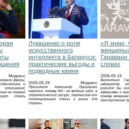
торая
Лукашенко о роли
«Я знаю, 
ы
искусственного
женщины»
еты
интеллекта в Беларуси:
Гаравани 
бщения
практические выгоды и
словах
подводные камни
Моднесс
2026-05-15
назвали фразы,
Валентино Га
2026-05-29
Моднесс
обеседника и
император и
Президент Александр Лукашенко
отношения.
родился бы сег
очертил, почему ИИ – не модный хайп, а
нные на первый
афоризмы о кра
стратегический ресурс, перечислив его
могут стать
почему вечерне
потенциальные плюсы и риски для
преступление пр
страны.