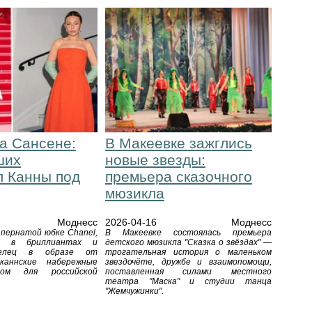
а Сансене:
В Макеевке зажглись
ших
новые звезды:
л Канны под
премьера сказочного
мюзикла
Моднесс
2026-04-16
Моднесс
 пернатой юбке Chanel,
В Макеевке состоялась премьера
к в бриллиантах и
детского мюзикла "Сказка о звёздах" —
елец в образе от
трогательная история о маленьком
каннские набережные
звездочёте, дружбе и взаимопомощи,
ом для российской
поставленная силами местного
театра "Маска" и студии танца
"Жемчужинки".