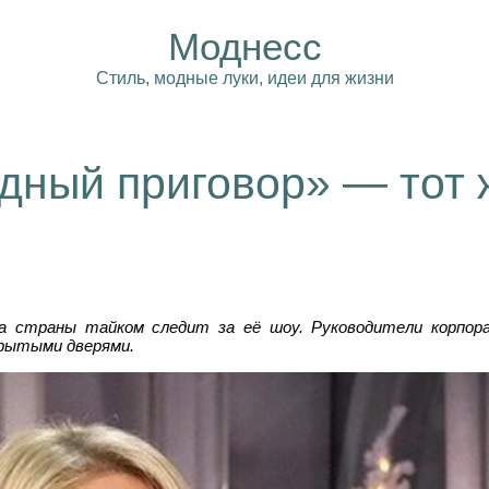
Моднесс
Стиль, модные луки, идеи для жизни
ный приговор» — тот ж
та страны тайком следит за её шоу. Руководители корпор
крытыми дверями.