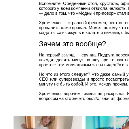
Вспомните. Обеденный стол, хрусталь, офиц
которого у всей компании отвисла челюсть. К
— дело в том, что «Модный приговор» стал в
Хромченко — странный феномен, честно гово
провалить даже провал. Может, потому что 
когда ты сам сижушь в халате и пижаме, с te
Зачем это вообще?
На первый взгляд — ерунда. Подруга перес
находят десять минут на шоу про то, как 
просто с тем молчаливым «а ты видел?» в гл
Но что из этого следует? Что даже самый у
CEO или суперзвезды и просто посмотреть 
минуту не быть собой. И это, между прочим,
Хромченко, впрочем, имена не раскрыла. 
вопросом «а кто же это был?», значит, форма