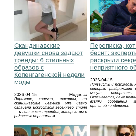
Скандинавские
Переписка, ко
девушки снова задают
бесит: эксперт
тренды: 6 стильных
раскрыли секр
образов с
неприятного о
Копенгагенской недели
2026-04-15
моды
Лингвисты и психологи 
которые раздражают с
могут испортить 
2026-04-15
Моднесс
Оказывается, даже неви
Парижане, конечно, шикарны, но
взгляд сообщения 
скандинавские девушки уже давно
причиной конфликта.
овладели искусством весеннего стиля
— и вот шесть трендов, которые мы с
радостью перенимаем.