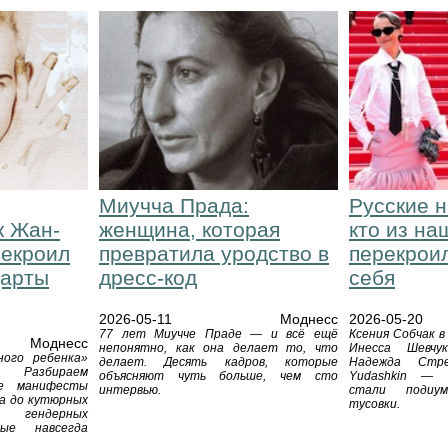
Миучча Прада:
Русские н
к Жан-
женщина, которая
кто из на
рекроил
превратила уродство в
перекрои
дарты
дресс-код
себя
2026-05-11
Моднесс
2026-05-20
77 лет Миучче Праде — и всё ещё
Ксения Собчак в
Моднесс
непонятно, как она делает то, что
Инесса Шевчу
ного ребенка»
делает. Десять кадров, которые
Надежда Стр
 Разбираем
объясняют чуть больше, чем сто
Yudashkin — 
ие манифесты
интервью.
стали подиум
ра до кутюрных
тусовки.
гендерных
рые навсегда