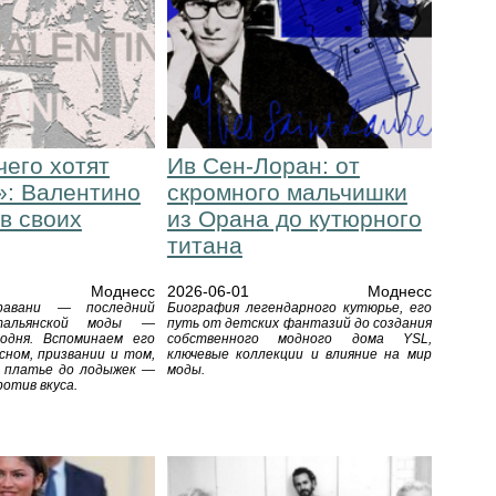
чего хотят
Ив Сен-Лоран: от
: Валентино
скромного мальчишки
в своих
из Орана до кутюрного
титана
Моднесс
2026-06-01
Моднесс
равани — последний
Биография легендарного кутюрье, его
тальянской моды —
путь от детских фантазий до создания
одня. Вспоминаем его
собственного модного дома YSL,
сном, призвании и том,
ключевые коллекции и влияние на мир
е платье до лодыжек —
моды.
отив вкуса.