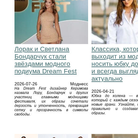
Лорак и Светлана
Классика, кото
Бондарчук стали
выходит из мод
звёздами модного
носить юбку д
подиума Dream Fest
и всегда выгля
актуально
2026-07-26
Моднесс
На Dream Fest дизайнер Керимова
2026-04-21
назвала Лору, Бондарчук и других
Юбка до колена — в
участниц главными модницами
который с каждым сез
фестиваля, их образы сочетали
новые грани. Узнайте, 
дерзость и утонченность, превращая
правильно и создав
сетку и прозрачность в символы
образы.
свободы.