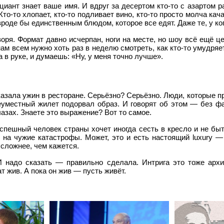
иант знает ваше имя. И вдруг за десертом кто-то с азартом ра
то-то хлопает, кто-то подливает вино, кто-то просто молча кач
роде бы единственным блюдом, которое все едят. Даже те, у ко
ря. Формат давно исчерпан, ноги на месте, но шоу всё ещё це
нам всем нужно хоть раз в неделю смотреть, как кто-то умудря
a в руке, и думаешь: «Ну, у меня точно лучше».
казала ужин в ресторане. Серьёзно? Серьёзно. Люди, которые 
неуместный жилет подорвал образ. И говорят об этом — без ф
азах. Знаете это выражение? Вот то самое.
спешный человек страны хочет иногда сесть в кресло и не бы
на чужие катастрофы. Может, это и есть настоящий luxury — 
 сложнее, чем кажется.
И надо сказать — правильно сделала. Интрига это тоже арх
т жив. А пока он жив — пусть живёт.