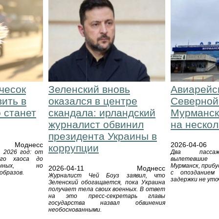
чесок
Зеленский вновь
Авиарейс
вить в
оказался в центре
Северной
 станет
скандала: ирландский
Мурманск
журналист обвинил
на нескол
президента Украины в
Моднесс
2026-04-06
коррупции
 2026 год: от
Два пассаж
ого хаоса до
вылетевшие
ённых, но
Мурманск, прибу
2026-04-11
Моднесс
образов.
с опозданием
Журналист Чей Боуз заявил, что
задержки не уто
Зеленский обогащается, пока Украина
получает тела своих военных. В ответ
на это пресс-секретарь главы
государства назвал обвинения
необоснованными.