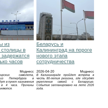
ы из
Беларусь и
 столицы в
Калининград на пороге
 задержатся
нового этапа
ько часов
сотрудничества
Моднесс
2026-04-20
Моднесс
ирских самолета,
В Калининграде пройдет встреча в
 из Петербурга в
честь 80-летия региона, где обсудят
дут в пункт назначения
укрепление связей с Беларусью.
 в 4 часа. Причины
Событие запланировано на лето 2026
чняются.
года.