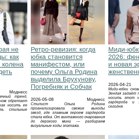
рая не
Ретро-ревизия: когда
Миди-юбк
ы: как
юбка становится
2026: фе
о колена
манифестом, или
и новая э
деть
почему Ольга Родина
женствен
выделила Брухунову,
2026-04-21
Погребняк и Собчак
Миди-юбки снов
Моднесс
Зендая задаёт 
ечный тренд,
носить этот 
2026-05-08
Моднесс
оном обретает
гардероба и 
Стилист Ольга Родина
как носить ее
сегодня.
проанализировала свежие выходы
ать стильные
звезд, где главным героем гардероба
стала юбка. От винтажного очарования
до дерзкого мини — разбираем
визуальные коды эпатажа.