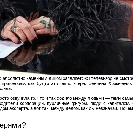
 с абсолютно каменным лицом заявляет: «Я телевизор не смотр
приговора», как будто это было вчера. Эвелина Хромченко,
воила.
росто озвучила то, что и так ходило между людьми — теми самым
водители корпораций, публичные фигуры, люди с капиталом,
дом эксперта, а вот так, между делом, как бы невзначай. Почем
верями?