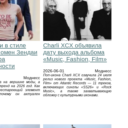
и в стиле
Charli XCX объявила
номен Зендаи
дату выхода альбома
ра
«Music, Fashion, Film»
ности
2026-06-01
Моднесс
Поп-икона Charli XCX озвучила 24 июля
Моднесс
релиз нового проекта «Music, Fashion,
а на вершине моды, а
Film» от Atlantic Records — 11 треков,
тренд на 2026 год. Как
включающих синглы «SS26» и «Rock
нестареющий элемент
Music», а также захватывающую
почему он актуален
обложку с культурными иконами.