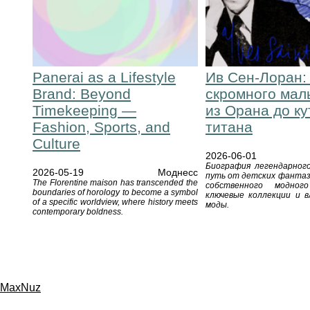
Panerai as a Lifestyle
Ив Сен-Лоран:
Brand: Beyond
скромного мал
Timekeeping —
из Орана до к
Fashion, Sports, and
титана
Culture
2026-06-01
Биография легендарного
2026-05-19
Моднесс
путь от детских фантаз
The Florentine maison has transcended the
собственного модно
boundaries of horology to become a symbol
ключевые коллекции и в
of a specific worldview, where history meets
моды.
contemporary boldness.
MaxNuz