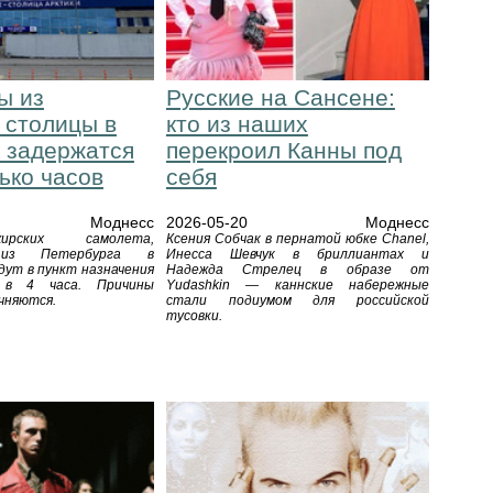
ы из
Русские на Сансене:
 столицы в
кто из наших
 задержатся
перекроил Канны под
ько часов
себя
Моднесс
2026-05-20
Моднесс
ирских самолета,
Ксения Собчак в пернатой юбке Chanel,
 из Петербурга в
Инесса Шевчук в бриллиантах и
дут в пункт назначения
Надежда Стрелец в образе от
 в 4 часа. Причины
Yudashkin — каннские набережные
чняются.
стали подиумом для российской
тусовки.