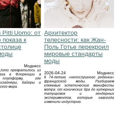
Pitti Uomo: от
Архитектор
 показа к
телесности: как Жан-
столице
Поль Готье перекроил
моды
мировые стандарты
моды
Моднесс
i Uomo превратилось из
2026-04-24
Моднесс
каза в Флоренции в
К 74-летию «непослушного ребенка»
 платформу, где
французской моды. Разбираем
дизайнеры, байеры и
ключевые эстетические манифесты
сего мира.
мэтра: от конических бра до кутюрных
татуировок и гендерных
экспериментов, которые навсегда
изменили индустрию.