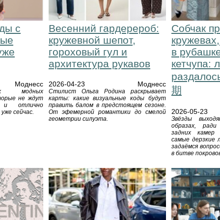
ды с
Весенний гардерероб:
Собчак пр
рые
кружевной шепот,
кружевах
уже
гороховый гул и
в рубашке
архитектура рукавов
кетчупа: 
раздалос
Моднесс
2026-04-23
Моднесс
期
ых модных
Стилист Ольга Родина раскрывает
торые не ждут
карты: какие визуальные коды будут
 и отлично
править балом в предстоящем сезоне.
2026-05-23
уже сейчас.
От эфемерной романтики до смелой
геометрии силуэта.
Звёзды выход
образах, рад
задних камер 
самые дерзкие 
задаёмся вопрос
в битве покровов