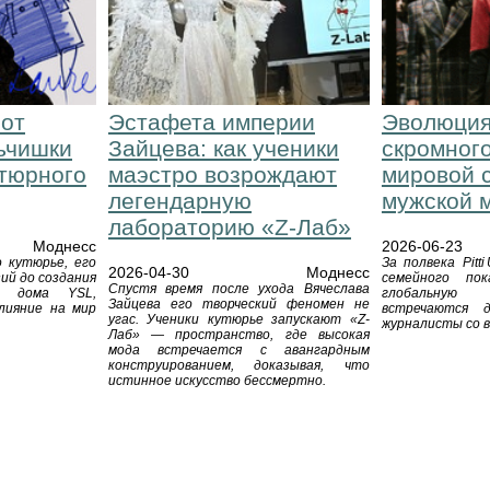
 от
Эстафета империи
Эволюция 
ьчишки
Зайцева: как ученики
скромного
утюрного
маэстро возрождают
мировой 
легендарную
мужской 
лабораторию «Z-Лаб»
Моднесс
2026-06-23
 кутюрье, его
За полвека Pitt
2026-04-30
Моднесс
ий до создания
семейного по
Спустя время после ухода Вячеслава
го дома YSL,
глобальную
Зайцева его творческий феномен не
лияние на мир
встречаются 
угас. Ученики кутюрье запускают «Z-
журналисты со в
Лаб» — пространство, где высокая
мода встречается с авангардным
конструированием, доказывая, что
истинное искусство бессмертно.