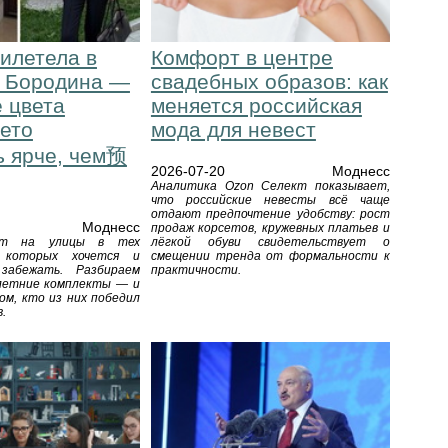
илетела в
Комфорт в центре
, Бородина —
свадебных образов: как
 цвета
меняется российская
лето
мода для невест
ь ярче, чем预
2026-07-20
Моднесс
Аналитика Ozon Селект показывает,
что российские невесты всё чаще
отдают предпочтение удобству: рост
Моднесс
продаж корсетов, кружевных платьев и
ят на улицы в тех
лёгкой обуви свидетельствует о
и которых хочется и
смещении тренда от формальности к
забежать. Разбираем
практичности.
летние комплекты — и
ом, кто из них победил
.