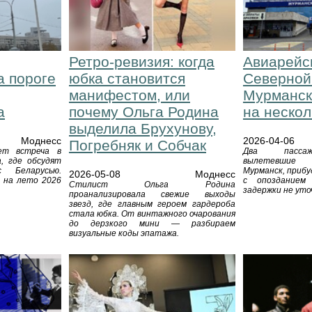
Ретро-ревизия: когда
Авиарейс
а пороге
юбка становится
Северной
манифестом, или
Мурманск
а
почему Ольга Родина
на нескол
выделила Брухунову,
Моднесс
2026-04-06
Погребняк и Собчак
ет встреча в
Два пассаж
, где обсудят
вылетевшие
с Беларусью.
Мурманск, прибу
2026-05-08
Моднесс
 на лето 2026
с опозданием
Стилист Ольга Родина
задержки не уто
проанализировала свежие выходы
звезд, где главным героем гардероба
стала юбка. От винтажного очарования
до дерзкого мини — разбираем
визуальные коды эпатажа.