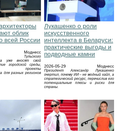
 архитекторы
Лукашенко о роли
ают облик
искусственного
о всей России
интеллекта в Беларуси:
практические выгоды и
Моднесс
подводные камни
ки Тульского
ета уже вносят свой
тие городской среды,
2026-05-29
Моднесс
ывая проекты
Президент Александр Лукашенко
а для разных регионов
очертил, почему ИИ – не модный хайп, а
стратегический ресурс, перечислив его
потенциальные плюсы и риски для
страны.