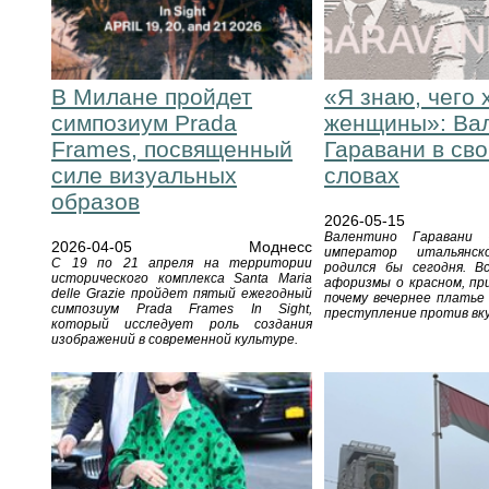
В Милане пройдет
«Я знаю, чего 
симпозиум Prada
женщины»: Ва
Frames, посвященный
Гаравани в св
силе визуальных
словах
образов
2026-05-15
Валентино Гаравани
2026-04-05
Моднесс
император итальян
С 19 по 21 апреля на территории
родился бы сегодня. В
исторического комплекса Santa Maria
афоризмы о красном, пр
delle Grazie пройдет пятый ежегодный
почему вечернее платье
симпозиум Prada Frames In Sight,
преступление против вку
который исследует роль создания
изображений в современной культуре.