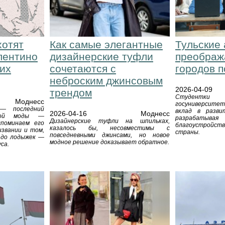
хотят
Как самые элегантные
Тульские
лентино
дизайнерские туфли
преображ
оих
сочетаются с
городов п
неброским джинсовым
2026-04-09
трендом
Студент
Моднесс
госуниверсит
 — последний
вклад в разви
2026-04-16
Моднесс
ской моды —
разрабат
Дизайнерские туфли на шпильках,
споминаем его
благоустройств
казалось бы, несовместимы с
извании и том,
страны.
повседневными джинсами, но новое
 до лодыжек —
модное решение доказывает обратное.
са.