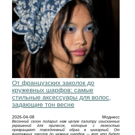
От французских заколок до
кружевных шарфов: самые
стильные аксессуары для волос,
задающие тон весне
2026-04-08
Моднесс
Весенний сезон подарил нам целую палитру изысканных
украшений для причесок, которые с легкостью
превращают повседневный образ в шикарный. От
винтажных заколок до нежных шарфов — вот что будет