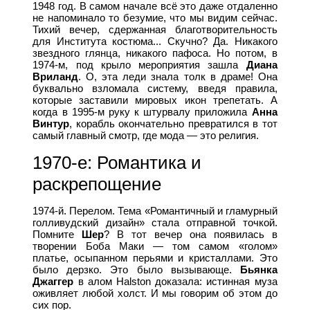
1948 год. В самом начале всё это даже отдаленно
не напоминало то безумие, что мы видим сейчас.
Тихий вечер, сдержанная благотворительность
для Института костюма... Скучно? Да. Никакого
звездного глянца, никакого пафоса. Но потом, в
1974-м, под крыло мероприятия зашла
Диана
Вриланд
. О, эта леди знала толк в драме! Она
буквально взломала систему, введя правила,
которые заставили мировых икон трепетать. А
когда в 1995-м руку к штурвалу приложила
Анна
Винтур
, корабль окончательно превратился в тот
самый главный смотр, где мода — это религия.
1970-е: Романтика и
раскрепощение
1974-й. Перелом. Тема «Романтичный и гламурный
голливудский дизайн» стала отправной точкой.
Помните
Шер
? В тот вечер она появилась в
творении Боба Маки — том самом «голом»
платье, осыпанном перьями и кристаллами. Это
было дерзко. Это было вызывающе.
Бьянка
Джаггер
в алом Halston доказала: истинная муза
оживляет любой холст. И мы говорим об этом до
сих пор.