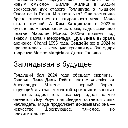
новым смыслом.
Билли Айлиш
в 2021-м
воскресила дух старого Голливуда в пышном
Oscar de la Renta. И знаете что? Она заставила
бренд отказаться от натурального меха. Мода
стала этичной. А
Ким Кардашьян
в 2022-м
буквально «примерила» историю, надев архивное
платье Мэрилин Монро. 2023-й прошел под
знаком Карла Лагерфельда:
Дуа Липа
выбрала
архивное Chanel 1995 года.
Зендейе
же в 2024-м
превратилась в «спящую красавицу» благодаря
творению Maison Margiela от Джона Гальяно.
Заглядывая в будущее
Грядущий бал 2024 года обещает сюрпризы.
Говорят,
Лана Дель Рей
в платье Valentino от
Алессандро Микеле — черный бархат,
струящийся атлас и золотой крокодил в волосах
— вновь задаст тон. Пока мир гадает, во что
оденется
Лоу Роуч
для Зендеи, остается лишь
наблюдать. Мода продолжает доказывать: она —
искусство. Шокирующее, тяжелое, но
восхитительное.