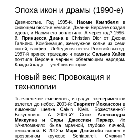
Эпоха икон и драмы (1990-е)
Девяностые. Год 1995-й.
Наоми Кэмпбелл
в
сияющем бюстье Versace. Джанни Версаче создал
идеал, и Наоми его воплотила. А через год? 1996-
й.
Принцесса Диана
в Christian Dior от Джона
Гальяно. Комбинация, жемчужное колье из семи
нитей, сапфир... Лебединая песня. Роковой выход.
1997-й принес трагедию и память:
Сальма Хайек
почтила Версаче черным облегающим нарядом.
Каждый кадр — учебник истории.
Новый век: Провокация и
технологии
Тысячелетие сменилось, и градус экспериментов
взлетел до небес. 2003-й:
Скарлетт Йоханссон
в
лимонном шелке Calvin Klein. Божественно?
Безусловно. А 2006-й? Союз
Александра
Маккуина и Сары Джессики Паркер
. Их
«Англомания» была мрачной, глубоко личной,
гениальной. В 2012-м
Марк Джейкобс
вышел в
прозрачном кружеве Schiaparelli. Смокинг?