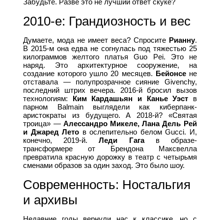
Забудьте. Разве это не лучший ответ скуке?
2010-е: Грандиозность и вес
Думаете, мода не имеет веса? Спросите
Рианну
.
В 2015-м она едва не согнулась под тяжестью 25
килограммов желтого платья Guo Pei. Это не
наряд. Это архитектурное сооружение, на
создание которого ушло 20 месяцев.
Бейонсе
не
отставала — полупрозрачное сияние Givenchy,
последний штрих вечера. 2016-й бросил вызов
технологиям:
Ким Кардашьян и Канье Уэст
в
парном Balmain выглядели как киберпанк-
аристократы из будущего. А 2018-й? «Святая
троица» —
Алессандро Микеле, Лана Дель Рей
и Джаред Лето
в ослепительно белом Gucci. И,
конечно, 2019-й.
Леди Гага
в образе-
трансформере от Брендона Максвелла
превратила красную дорожку в театр с четырьмя
сменами образов за один заход. Это было шоу.
Современность: Ностальгия
и архивы
Недавние годы вернули нас к классике, но с