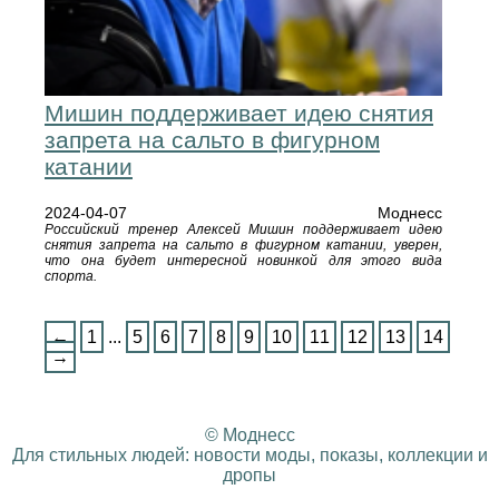
Мишин поддерживает идею снятия
запрета на сальто в фигурном
катании
2024-04-07
Моднесс
Российский тренер Алексей Мишин поддерживает идею
снятия запрета на сальто в фигурном катании, уверен,
что она будет интересной новинкой для этого вида
спорта.
←
1
...
5
6
7
8
9
10
11
12
13
14
→
© Моднесс
Для стильных людей: новости моды, показы, коллекции и
дропы