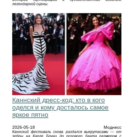
легендарной сцены.
Каннский дресс-код: кто в кого
оделся и кому досталось самое
яркое пятно
2026-05-18
Моднесс
Каннский фестиваль снова раздался выкрутасами — от
зебры на Карле Бруни до розового банта размером с