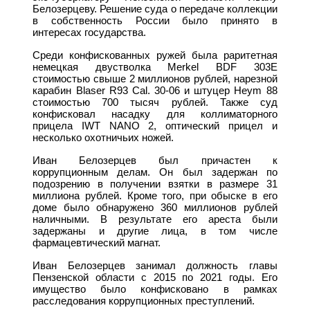
Белозерцеву. Решение суда о передаче коллекции
в собственность России было принято в
интересах государства.
Среди конфискованных ружей была раритетная
немецкая двустволка Merkel BDF 303Е
стоимостью свыше 2 миллионов рублей, нарезной
карабин Blaser R93 Cal. 30-06 и штуцер Heym 88
стоимостью 700 тысяч рублей. Также суд
конфисковал насадку для коллиматорного
прицела IWT NANO 2, оптический прицел и
несколько охотничьих ножей.
Иван Белозерцев был причастен к
коррупционным делам. Он был задержан по
подозрению в получении взятки в размере 31
миллиона рублей. Кроме того, при обыске в его
доме было обнаружено 360 миллионов рублей
наличными. В результате его ареста были
задержаны и другие лица, в том числе
фармацевтический магнат.
Иван Белозерцев занимал должность главы
Пензенской области с 2015 по 2021 годы. Его
имущество было конфисковано в рамках
расследования коррупционных преступлений.