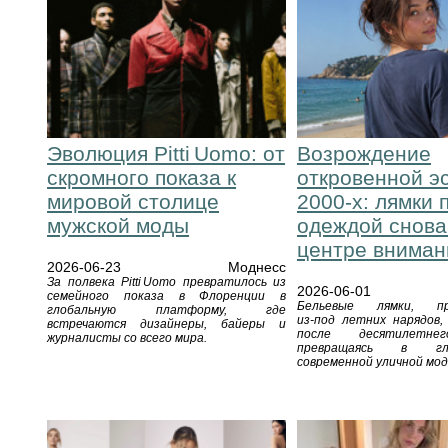
Эволюция Pitti Uomo: от
Возрождение
скромного показа к
откровенной э
мировой столице
2000‑х: лямки 
мужской моды
одеждой снова
центре вниман
2026-06-23
Моднесс
За полвека Pitti Uomo превратилось из
2026-06-01
семейного показа в Флоренции в
Бельевые лямки, пр
глобальную платформу, где
из‑под летних нарядов,
встречаются дизайнеры, байеры и
после десятилетне
журналисты со всего мира.
превращаясь в г
современной уличной мод