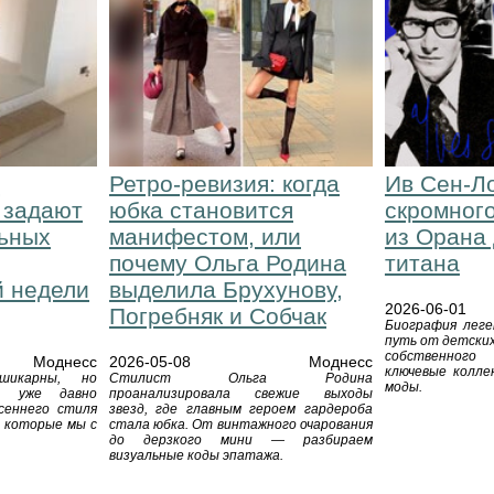
е
Ретро-ревизия: когда
Ив Сен-Ло
 задают
юбка становится
скромног
льных
манифестом, или
из Орана 
почему Ольга Родина
титана
й недели
выделила Брухунову,
2026-06-01
Погребняк и Собчак
Биография леге
путь от детски
собственного
Моднесс
2026-05-08
Моднесс
ключевые колле
 шикарны, но
Стилист Ольга Родина
моды.
ки уже давно
проанализировала свежие выходы
сеннего стиля
звезд, где главным героем гардероба
 которые мы с
стала юбка. От винтажного очарования
до дерзкого мини — разбираем
визуальные коды эпатажа.