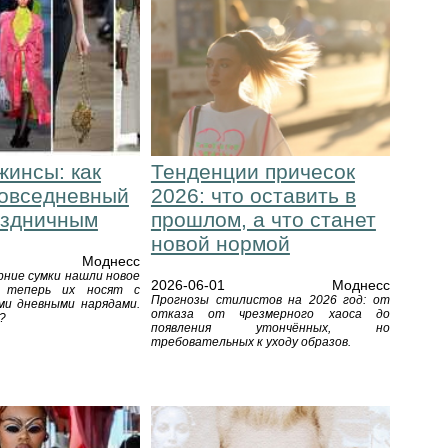
жинсы: как
Тенденции причесок
повседневный
2026: что оставить в
аздничным
прошлом, а что станет
новой нормой
Моднесс
рние сумки нашли новое
2026-06-01
Моднесс
 теперь их носят с
Прогнозы стилистов на 2026 год: от
и дневными нарядами.
отказа от чрезмерного хаоса до
?
появления утончённых, но
требовательных к уходу образов.