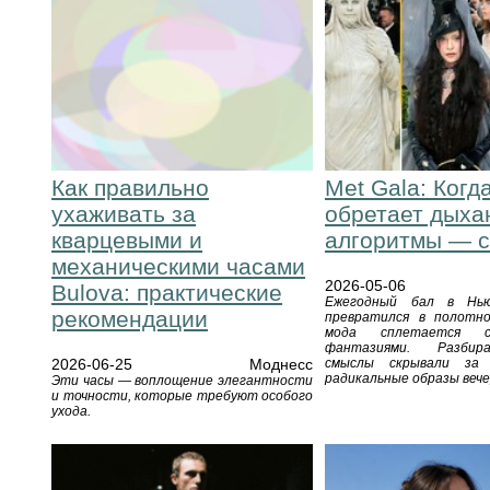
Met Gala: Когд
Как правильно
обретает дыха
ухаживать за
алгоритмы — с
кварцевыми и
механическими часами
2026-05-06
Bulova: практические
Ежегодный бал в Нью
рекомендации
превратился в полотно
мода сплетается с
фантазиями. Разбир
смыслы скрывали за
2026-06-25
Моднесс
радикальные образы вече
Эти часы — воплощение элегантности
и точности, которые требуют особого
ухода.