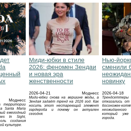
дет
Миди-юбки в стиле
Нью-йорк
da
2026: феномен Зендаи
сменили 
ященный
и новая эра
неожидан
ых
женственности
новинку
2026-04-21
Моднесс
2026-04-18
Миди-юбки снова на вершине моды, а
Трендсеттер
Моднесс
Зендая задаёт тренд на 2026 год. Как
отказались от
а территории
носить этот нестареющий элемент
босоножек-
а Santa Maria
гардероба и почему он актуален
неожиданного
ятый ежегодный
сегодня.
который уже 
es In Sight,
города.
оль создания
ой культуре.