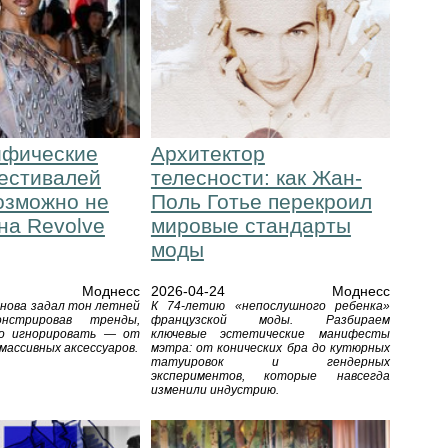
ифические
Архитектор
естивалей
телесности: как Жан-
озможно не
Поль Готье перекроил
на Revolve
мировые стандарты
моды
Моднесс
2026-04-24
Моднесс
 снова задал тон летней
К 74-летию «непослушного ребенка»
онстрировав тренды,
французской моды. Разбираем
о игнорировать — от
ключевые эстетические манифесты
 массивных аксессуаров.
мэтра: от конических бра до кутюрных
татуировок и гендерных
экспериментов, которые навсегда
изменили индустрию.