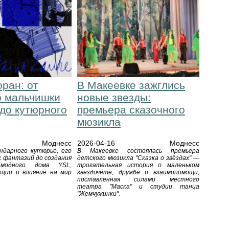
ран: от
В Макеевке зажглись
о мальчишки
новые звезды:
до кутюрного
премьера сказочного
мюзикла
Моднесс
2026-04-16
Моднесс
ндарного кутюрье, его
В Макеевке состоялась премьера
х фантазий до создания
детского мюзикла "Сказка о звёздах" —
 модного дома YSL,
трогательная история о маленьком
кции и влияние на мир
звездочёте, дружбе и взаимопомощи,
поставленная силами местного
театра "Маска" и студии танца
"Жемчужинки".