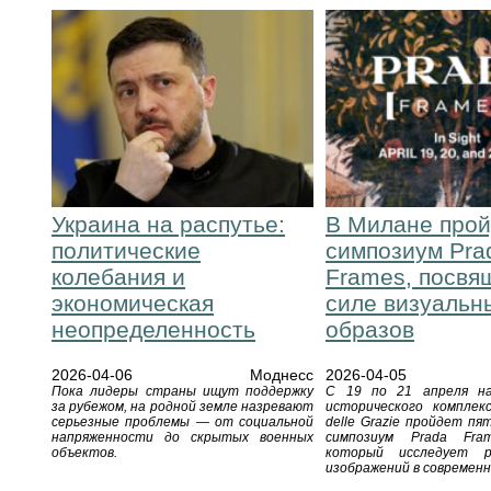
Украина на распутье:
В Милане прой
политические
симпозиум Pra
колебания и
Frames, посв
экономическая
силе визуальн
неопределенность
образов
2026-04-06
Моднесс
2026-04-05
Пока лидеры страны ищут поддержку
С 19 по 21 апреля н
за рубежом, на родной земле назревают
исторического комплекс
серьезные проблемы — от социальной
delle Grazie пройдет п
напряженности до скрытых военных
симпозиум Prada Fram
объектов.
который исследует р
изображений в современн