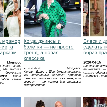
а мрамор
Когда джинсы и
Блеск и д
ние, а
балетки — не просто
сделать 
арказм
тренд, а новая
образ пр
классика
Моднесс
2026-04-15
-Йорке вновь
Блестящие вече
2026-04-20
Моднесс
, где высокая
применение —
Катрин Денев и Шер демонстрируют,
 безумными
самыми обычным
как элегантные балетки придают
аемся, какие
Почему бы и нет
джинсам изысканность, доказывая, что
 собой самые
возраст — не помеха для стильных
ра.
экспериментов.