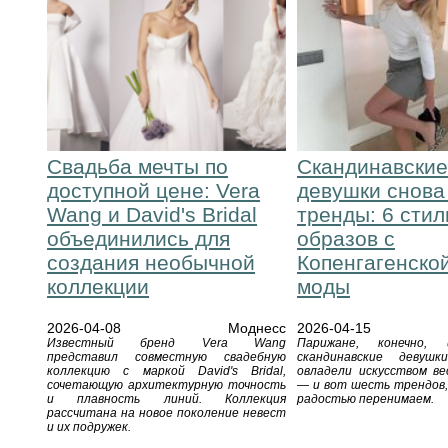
Свадьба мечты по
Скандинавски
доступной цене: Vera
девушки снова
Wang и David's Bridal
тренды: 6 сти
объединились для
образов с
создания необычной
Копенгагенско
коллекции
моды
2026-04-08
Моднесс
2026-04-15
Известный бренд Vera Wang
Парижане, конечно,
представил совместную свадебную
скандинавские девуш
коллекцию с маркой David's Bridal,
овладели искусством ве
сочетающую архитектурную точность
— и вот шесть трендов,
и плавность линий. Коллекция
радостью перенимаем.
рассчитана на новое поколение невест
и их подружек.