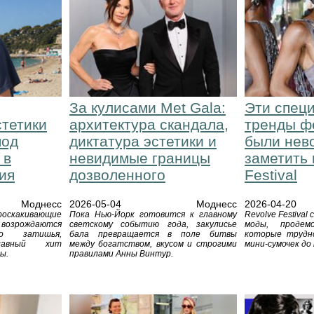
За кулисами Met Gala:
Эти спец
стетики
архитектура скандала,
тренды ф
под
диктатура эстетики и
были нев
 в
невидимые границы
заметить 
ия
дозволенного
Festival
Моднесс
2026-05-04
Моднесс
2026-04-20
оскакивающие
Пока Нью-Йорк готовится к главному
Revolve Festival
 возрождаются
светскому событию года, закулисье
моды, продем
го затишья,
бала превращается в поле битвы
которые трудн
лавный хит
между богатством, вкусом и строгими
мини-сумочек до
ы.
правилами Анны Винтур.