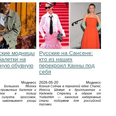
ские модницы
Русские на Сансене:
балетки на
кто из наших
ную обувную
перекроил Канны под
себя
Моднесс
2026-05-20
Моднесс
ы Большого Яблока
Ксения Собчак в пернатой юбке Chanel,
 привычных балеток и
Инесса Шевчук в бриллиантах и
котяток в пользу
Надежда Стрелец в образе от
 силуэта кроссовок,
Yudashkin — каннские набережные
завоевывает улицы
стали подиумом для российской
тусовки.